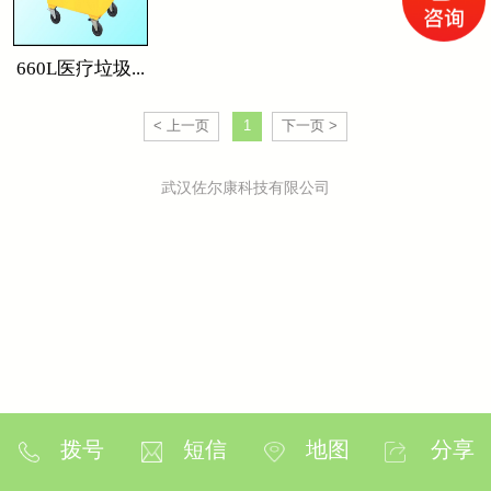
660L医疗垃圾...
< 上一页
1
下一页 >
武汉佐尔康科技有限公司
拨号
短信
地图
分享